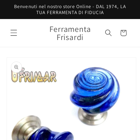
Vai
Benvenuti nel nostro store Online - DAL 1974, LA
direttamente
TUA FERRAMENTA DI FIDUCIA
ai contenuti
Ferramenta
Carrello
Frisardi
Passa alle
informazioni
sul prodotto