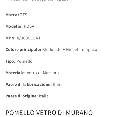
in
in
Italy
Italy
Marca:
TFS
Modello:
ROSA
MPN:
8/30BLLUNI
Colore principale:
Blu lucido + Nichelato opaco
Tipo:
Pomello
Materiale:
Vetro di Muramo
Paese di fabbricazione:
Italia
Paese di origine:
Italia
POMELLO VETRO DI MURANO