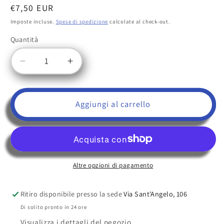
Prezzo
€7,50 EUR
di
Imposte incluse.
Spese di spedizione
calcolate al check-out.
listino
Quantità
Quantità
Diminuisci
Aumenta
quantità
quantità
per
per
POMOLO
POMOLO
Aggiungi al carrello
VETRO
VETRO
MURANO
MURANO
D.mm.30
D.mm.30
BLU
BLU
LUCIDO
LUCIDO
Altre opzioni di pagamento
con
con
base
base
NICHELATO
NICHELATO
Ritiro disponibile presso la sede
Via Sant'Angelo, 106
OPACO
OPACO
Di solito pronto in 24 ore
Made
Made
Visualizza i dettagli del negozio