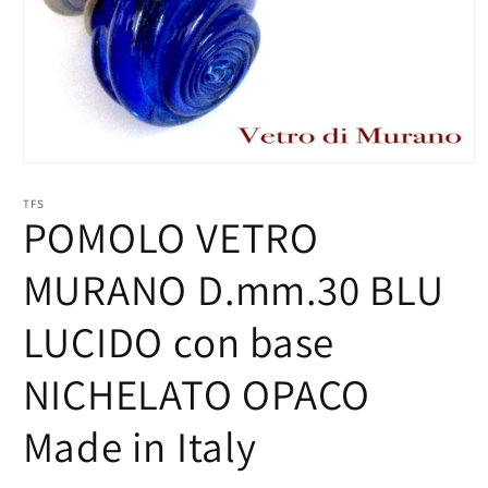
Apri
contenuti
multimediali
TFS
POMOLO VETRO
1
in
finestra
modale
MURANO D.mm.30 BLU
LUCIDO con base
NICHELATO OPACO
Made in Italy