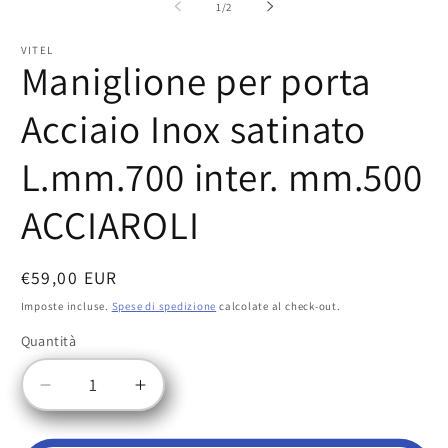
multimediali
su
1
/
2
1
in
finestra
VITEL
Maniglione per porta
modale
Acciaio Inox satinato
L.mm.700 inter. mm.500
ACCIAROLI
Prezzo
€59,00 EUR
di
Imposte incluse.
Spese di spedizione
calcolate al check-out.
listino
Quantità
Quantità
Diminuisci
Aumenta
quantità
quantità
per
per