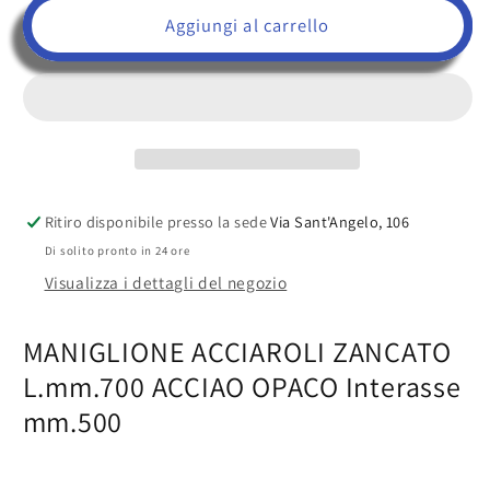
Maniglione
Maniglione
Aggiungi al carrello
per
per
porta
porta
Acciaio
Acciaio
Inox
Inox
satinato
satinato
L.mm.700
L.mm.700
inter.
inter.
mm.500
mm.500
Ritiro disponibile presso la sede
Via Sant'Angelo, 106
ACCIAROLI
ACCIAROLI
Di solito pronto in 24 ore
Visualizza i dettagli del negozio
MANIGLIONE ACCIAROLI ZANCATO
L.mm.700 ACCIAO OPACO Interasse
mm.500