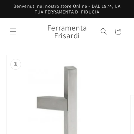
Vai
Benvenuti nel nostro store Online - DAL 1974, LA
direttamente
TUA FERRAMENTA DI FIDUCIA
ai contenuti
Ferramenta
Carrello
Frisardi
Passa alle
informazioni
sul prodotto